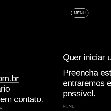
MENU
Quer iniciar
Preencha est
om.br
entraremos 
rio
possível.
em contato.
NOME
s